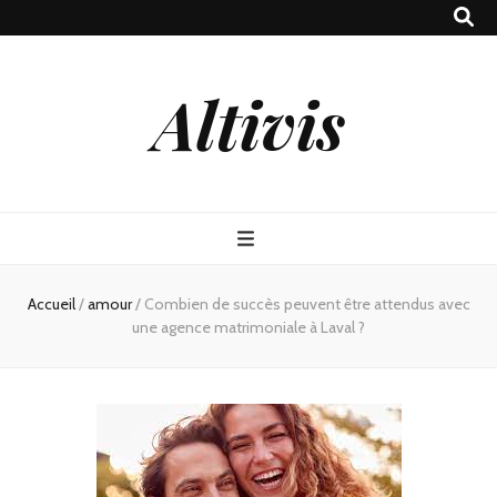
Altivis
Accueil
/
amour
/
Combien de succès peuvent être attendus avec
une agence matrimoniale à Laval ?