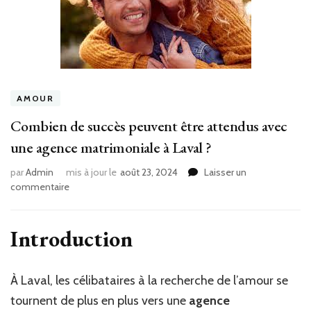
AMOUR
Combien de succès peuvent être attendus avec
une agence matrimoniale à Laval ?
par
Admin
mis à jour le
août 23, 2024
Laisser un
sur
commentaire
Combien
de
succès
Introduction
peuvent
être
attendus
À Laval, les célibataires à la recherche de l’amour se
avec
tournent de plus en plus vers une
agence
une