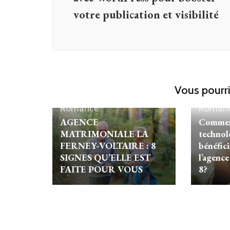
votre publication et visibilité
Vous pourri
Romance
Roman
AGENCE
Comment
MATRIMONIALE LA
technol
FERNEY-VOLTAIRE : 8
bénéfici
SIGNES QU’ELLE EST
l’agenc
FAITE POUR VOUS
8?