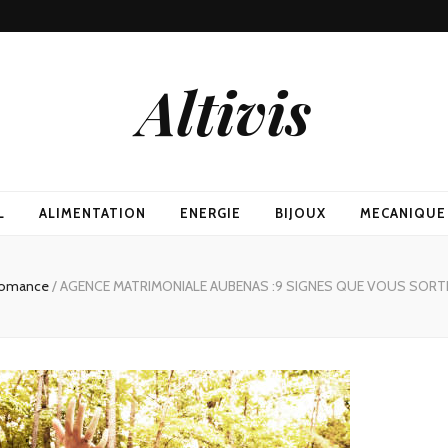
Altivis
L
ALIMENTATION
ENERGIE
BIJOUX
MECANIQUE
omance
/
AGENCE MATRIMONIALE AUBENAS :9 SIGNES QUE VOUS SORT