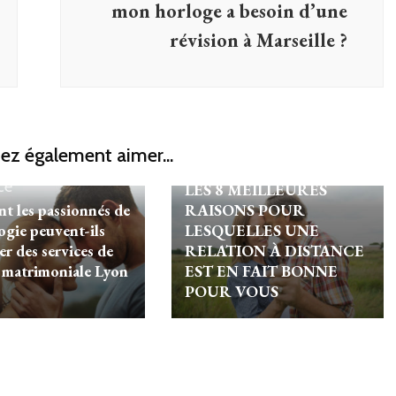
mon horloge a besoin d’une
révision à Marseille ?
ez également aimer...
Romance
ce
LES 8 MEILLEURES
 les passionnés de
RAISONS POUR
ogie peuvent-ils
LESQUELLES UNE
er des services de
RELATION À DISTANCE
e matrimoniale Lyon
EST EN FAIT BONNE
POUR VOUS