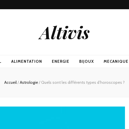
Altivis
L
ALIMENTATION
ENERGIE
BIJOUX
MECANIQUE
Accueil
/
Astrologie
/
Quels sont les différents types d’horoscopes ?