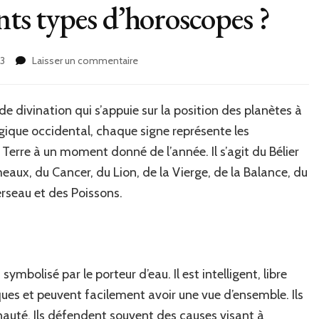
ents types d’horoscopes ?
sur
23
Laisser un commentaire
Quels
sont
les
de divination qui s’appuie sur la position des planètes à
différents
ique occidental, chaque signe représente les
types
d’horoscopes
 Terre à un moment donné de l’année. Il s’agit du Bélier
?
ux, du Cancer, du Lion, de la Vierge, de la Balance, du
erseau et des Poissons.
ymbolisé par le porteur d’eau. Il est intelligent, libre
iques et peuvent facilement avoir une vue d’ensemble. Ils
nauté. Ils défendent souvent des causes visant à