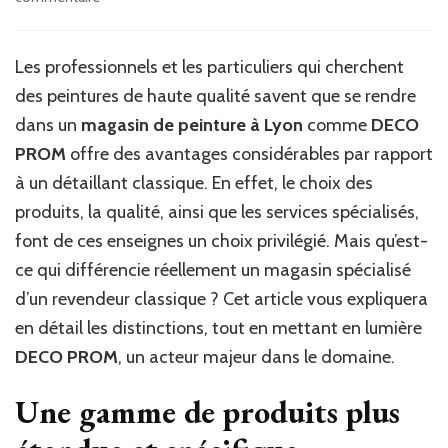
Qu’est-
ce
qui
Les professionnels et les particuliers qui cherchent
fait
des peintures de haute qualité savent que se rendre
la
différence
dans un
magasin de peinture à Lyon
comme
DECO
entre
PROM
offre des avantages considérables par rapport
un
à un détaillant classique. En effet, le choix des
magasin
de
produits, la qualité, ainsi que les services spécialisés,
peinture
font de ces enseignes un choix privilégié. Mais qu’est-
à
ce qui différencie réellement un magasin spécialisé
Lyon
et
d’un revendeur classique ? Cet article vous expliquera
un
en détail les distinctions, tout en mettant en lumière
détaillant
classique
DECO PROM
, un acteur majeur dans le domaine.
en
termes
Une gamme de produits plus
de
produits