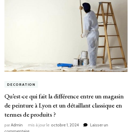
DECORATION
Qu’est-ce qui fait la différence entre un magasin
de peinture à Lyon et un détaillant classique en
termes de produits ?
par
Admin
mis à jour le
octobre 1, 2024
Laisser un
sur
commentaire