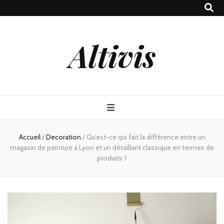
Altivis
Accueil
/
Decoration
/
Qu’est-ce qui fait la différence entre un
magasin de peinture à Lyon et un détaillant classique en termes de
produits ?