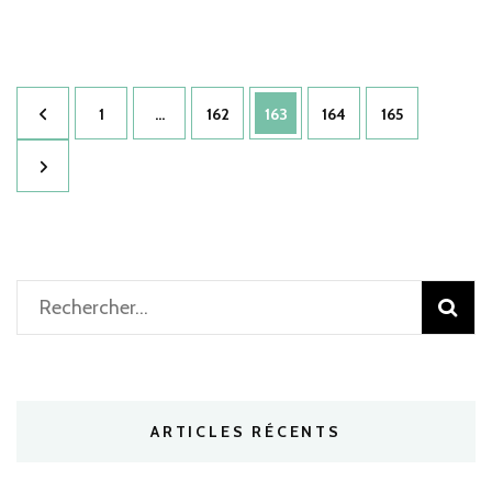
Pagination
Page
Page
Page
Page
Page
1
…
162
163
164
165
des
publications
Rechercher :
ARTICLES RÉCENTS