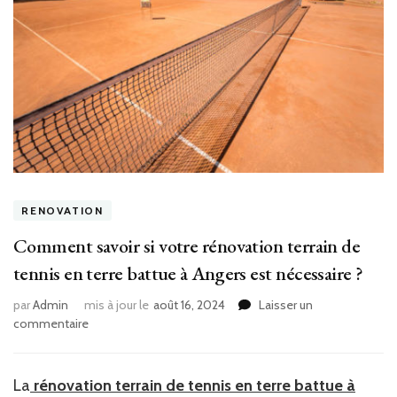
RENOVATION
Comment savoir si votre rénovation terrain de
tennis en terre battue à Angers est nécessaire ?
par
Admin
mis à jour le
août 16, 2024
Laisser un
sur
commentaire
Comment
savoir
si
La
rénovation terrain de tennis en terre battue à
votre