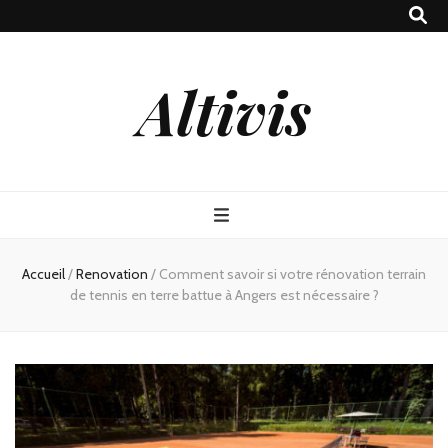
Altivis
Accueil
/
Renovation
/
Comment savoir si votre rénovation terrain
de tennis en terre battue à Angers est nécessaire ?