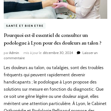
SANTÉ ET BIEN ETRE
Pourquoi est-il essentiel de consulter un
podologue à Lyon pour des douleurs au talon ?
par
Admin
mis à jour le
décembre 30, 2024
Laisser un
sur
commentaire
Pourquoi
Les douleurs au talon, ou talalgies, sont des troubles
est-
il
fréquents qui peuvent rapidement devenir
essentiel
handicapants ; le podologue à Lyon propose des
de
solutions sur mesure en fonction du diagnostic. Que
consulter
un
ce soit une gêne légère ou une douleur aiguë, elles
podologue
méritent une attention particulière. À Lyon, le Cabinet
à
Lyon
Orthopédie et Podologie Pelligand propose des