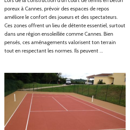
Lors de la construction d’un court de tennis en béton
intégrer
des
poreux à Cannes, prévoir des espaces de repos
espaces
améliore le confort des joueurs et des spectateurs.
de
Ces zones offrent un lieu de détente essentiel, surtout
repos
dans
dans une région ensoleillée comme Cannes. Bien
la
pensés, ces aménagements valorisent ton terrain
construction
d’un
tout en respectant les normes. Ils peuvent …
court
de
tennis
en
béton
poreux
à
Cannes
?