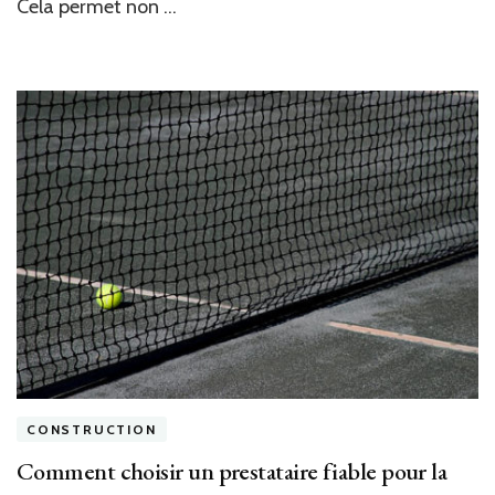
Cela permet non …
terrain
en
béton
poreux
à
Cannes
?
CONSTRUCTION
Comment choisir un prestataire fiable pour la