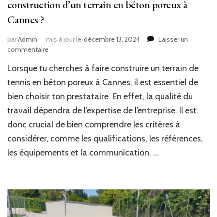
construction d’un terrain en béton poreux à
Cannes ?
par
Admin
mis à jour le
décembre 13, 2024
Laisser un
sur
commentaire
Comment
Lorsque tu cherches à faire construire un terrain de
choisir
un
tennis en béton poreux à Cannes, il est essentiel de
prestataire
bien choisir ton prestataire. En effet, la qualité du
fiable
travail dépendra de l’expertise de l’entreprise. Il est
pour
la
donc crucial de bien comprendre les critères à
construction
considérer, comme les qualifications, les références,
d’un
terrain
les équipements et la communication. …
en
béton
poreux
à
Cannes
?