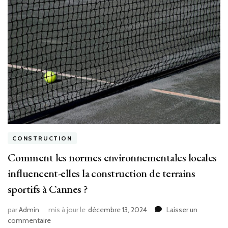
à
Cannes
?
CONSTRUCTION
Comment les normes environnementales locales
influencent-elles la construction de terrains
sportifs à Cannes ?
par
Admin
mis à jour le
décembre 13, 2024
Laisser un
sur
commentaire