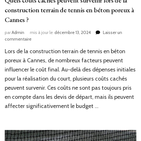
Quels coûts cachés peuvent survenir lors de la
construction terrain de tennis en béton poreux à
Cannes ?
par
Admin
mis à jour le
décembre 13, 2024
Laisser un
sur
commentaire
Quels
Lors de la construction terrain de tennis en béton
coûts
cachés
poreux à Cannes, de nombreux facteurs peuvent
peuvent
influencer le coût final. Au-delà des dépenses initiales
survenir
pour la réalisation du court, plusieurs coûts cachés
lors
de
peuvent survenir. Ces coûts ne sont pas toujours pris
la
en compte dans les devis de départ, mais ils peuvent
construction
terrain
affecter significativement le budget …
de
tennis
en
béton
poreux