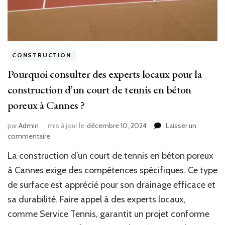
CONSTRUCTION
Pourquoi consulter des experts locaux pour la
construction d’un court de tennis en béton
poreux à Cannes ?
par
Admin
mis à jour le
décembre 10, 2024
Laisser un
sur
commentaire
Pourquoi
La construction d’un court de tennis en béton poreux
consulter
des
à Cannes exige des compétences spécifiques. Ce type
experts
de surface est apprécié pour son drainage efficace et
locaux
sa durabilité. Faire appel à des experts locaux,
pour
la
comme Service Tennis, garantit un projet conforme
construction