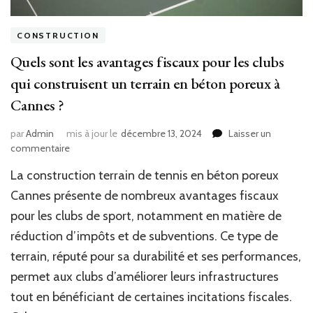
CONSTRUCTION
Quels sont les avantages fiscaux pour les clubs
qui construisent un terrain en béton poreux à
Cannes ?
par
Admin
mis à jour le
décembre 13, 2024
Laisser un
sur
commentaire
Quels
La construction terrain de tennis en béton poreux
sont
les
Cannes présente de nombreux avantages fiscaux
avantages
pour les clubs de sport, notamment en matière de
fiscaux
réduction d’impôts et de subventions. Ce type de
pour
les
terrain, réputé pour sa durabilité et ses performances,
clubs
permet aux clubs d’améliorer leurs infrastructures
qui
construisent
tout en bénéficiant de certaines incitations fiscales.
un