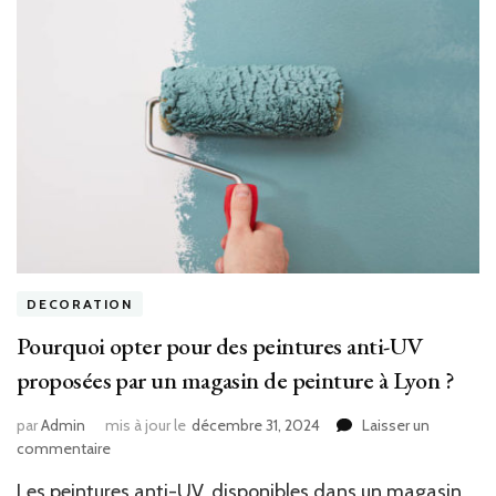
DECORATION
Pourquoi opter pour des peintures anti-UV
proposées par un magasin de peinture à Lyon ?
par
Admin
mis à jour le
décembre 31, 2024
Laisser un
sur
commentaire
Pourquoi
Les peintures anti-UV, disponibles dans un magasin
opter