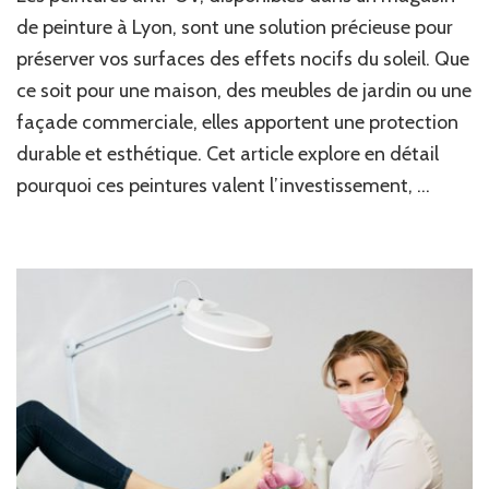
pour
de peinture à Lyon, sont une solution précieuse pour
des
préserver vos surfaces des effets nocifs du soleil. Que
peintures
ce soit pour une maison, des meubles de jardin ou une
anti-
UV
façade commerciale, elles apportent une protection
proposées
durable et esthétique. Cet article explore en détail
par
un
pourquoi ces peintures valent l’investissement, …
magasin
de
peinture
à
Lyon
?