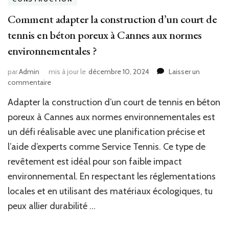
Comment adapter la construction d’un court de
tennis en béton poreux à Cannes aux normes
environnementales ?
par
Admin
mis à jour le
décembre 10, 2024
Laisser un
sur
commentaire
Comment
Adapter la construction d’un court de tennis en béton
adapter
la
poreux à Cannes aux normes environnementales est
construction
un défi réalisable avec une planification précise et
d’un
l’aide d’experts comme Service Tennis. Ce type de
court
de
revêtement est idéal pour son faible impact
tennis
environnemental. En respectant les réglementations
en
béton
locales et en utilisant des matériaux écologiques, tu
poreux
peux allier durabilité …
à
Cannes