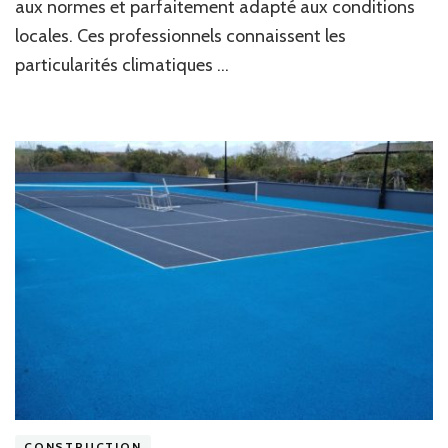
aux normes et parfaitement adapté aux conditions
d’un
court
locales. Ces professionnels connaissent les
de
particularités climatiques …
tennis
en
béton
poreux
à
Cannes
?
CONSTRUCTION