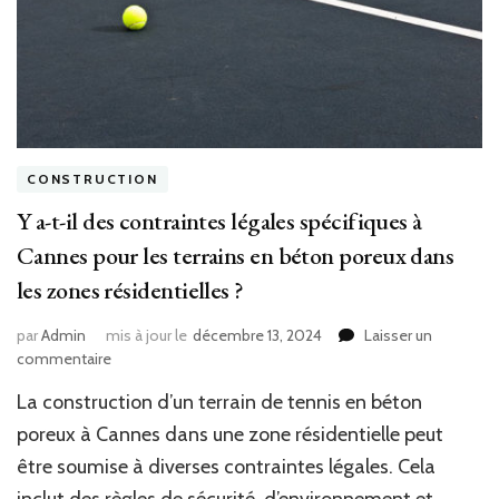
CONSTRUCTION
Y a-t-il des contraintes légales spécifiques à
Cannes pour les terrains en béton poreux dans
les zones résidentielles ?
par
Admin
mis à jour le
décembre 13, 2024
Laisser un
sur
commentaire
Y
La construction d’un terrain de tennis en béton
a-
t-
poreux à Cannes dans une zone résidentielle peut
il
être soumise à diverses contraintes légales. Cela
des
contraintes