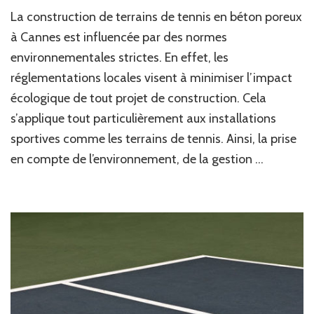
Comment
La construction de terrains de tennis en béton poreux
les
normes
à Cannes est influencée par des normes
environnementales
environnementales strictes. En effet, les
locales
réglementations locales visent à minimiser l’impact
influencent-
elles
écologique de tout projet de construction. Cela
la
s’applique tout particulièrement aux installations
construction
de
sportives comme les terrains de tennis. Ainsi, la prise
terrains
en compte de l’environnement, de la gestion …
sportifs
à
Cannes
?