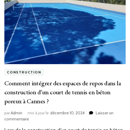
CONSTRUCTION
Comment intégrer des espaces de repos dans la
construction d’un court de tennis en béton
poreux à Cannes ?
par
Admin
mis à jour le
décembre 10, 2024
Laisser un
sur
commentaire
Comment