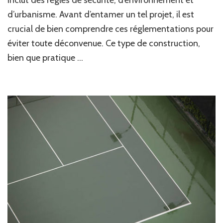
inclut des règles de sécurité, d’environnement et
légales
d’urbanisme. Avant d’entamer un tel projet, il est
spécifiques
crucial de bien comprendre ces réglementations pour
à
Cannes
éviter toute déconvenue. Ce type de construction,
pour
bien que pratique …
les
terrains
en
béton
poreux
dans
les
zones
résidentielles
?