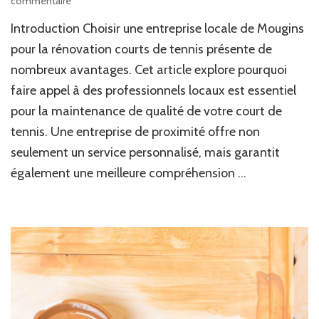
commentaire
Pourquoi
Introduction Choisir une entreprise locale de Mougins
choisir
une
pour la rénovation courts de tennis présente de
entreprise
nombreux avantages. Cet article explore pourquoi
locale
faire appel à des professionnels locaux est essentiel
de
Mougins
pour la maintenance de qualité de votre court de
pour
tennis. Une entreprise de proximité offre non
la
maintenance
seulement un service personnalisé, mais garantit
de
également une meilleure compréhension …
votre
court
de
tennis
?