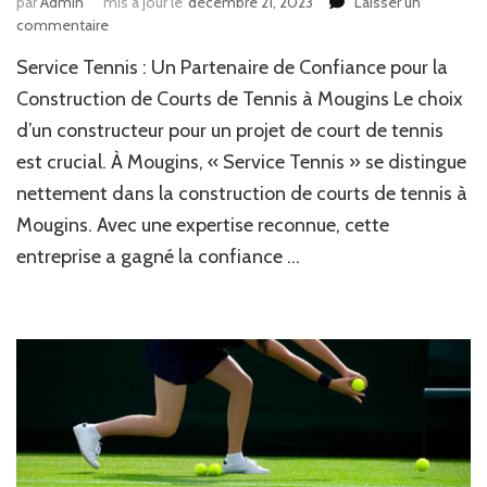
par
Admin
mis à jour le
décembre 21, 2023
Laisser un
sur
commentaire
Pourquoi
Service Tennis : Un Partenaire de Confiance pour la
les
Clubs
Construction de Courts de Tennis à Mougins Le choix
de
d’un constructeur pour un projet de court de tennis
Tennis
est crucial. À Mougins, « Service Tennis » se distingue
à
Mougins
nettement dans la construction de courts de tennis à
Préfèrent
Mougins. Avec une expertise reconnue, cette
« Service
Tennis »
entreprise a gagné la confiance …
pour
Leurs
Projets
de
Construction
?