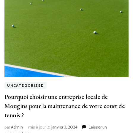
UNCATEGORIZED
Pourquoi choisir une entreprise locale de
Mougins pour la maintenance de votre court de
tennis ?
par
Admin
mis à jour le
janvier 3, 2024
Laisser un
sur