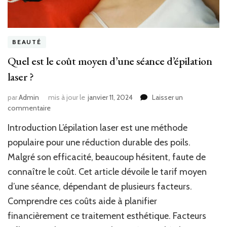
BEAUTÉ
Quel est le coût moyen d’une séance d’épilation
laser ?
par
Admin
mis à jour le
janvier 11, 2024
Laisser un
sur
commentaire
Quel
Introduction L’épilation laser est une méthode
est
le
populaire pour une réduction durable des poils.
coût
Malgré son efficacité, beaucoup hésitent, faute de
moyen
connaître le coût. Cet article dévoile le tarif moyen
d’une
séance
d’une séance, dépendant de plusieurs facteurs.
d’épilation
Comprendre ces coûts aide à planifier
laser
?
financièrement ce traitement esthétique. Facteurs