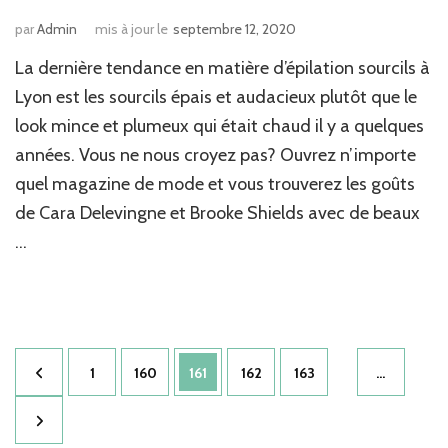
par
Admin
mis à jour le
septembre 12, 2020
La dernière tendance en matière d’épilation sourcils à
Lyon est les sourcils épais et audacieux plutôt que le
look mince et plumeux qui était chaud il y a quelques
années. Vous ne nous croyez pas? Ouvrez n’importe
quel magazine de mode et vous trouverez les goûts
de Cara Delevingne et Brooke Shields avec de beaux
…
Pagination
Page
Page
Page
Page
Page
1
160
161
162
163
…
des
publications