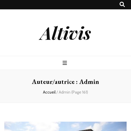
Altivis
Auteur/autrice :
Admin
Accueil
/
Admin
(Page 161)