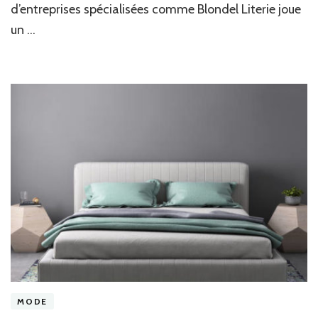
elle
d’entreprises spécialisées comme Blondel Literie joue
la
un …
préférée
des
citadins
exigeants
?
MODE