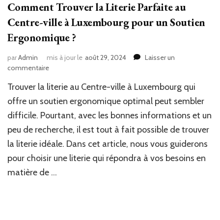
Comment Trouver la Literie Parfaite au
Centre-ville à Luxembourg pour un Soutien
Ergonomique ?
par
Admin
mis à jour le
août 29, 2024
Laisser un
sur
commentaire
Comment
Trouver la literie au Centre-ville à Luxembourg qui
Trouver
la
offre un soutien ergonomique optimal peut sembler
Literie
difficile. Pourtant, avec les bonnes informations et un
Parfaite
peu de recherche, il est tout à fait possible de trouver
au
Centre-
la literie idéale. Dans cet article, nous vous guiderons
ville
pour choisir une literie qui répondra à vos besoins en
à
Luxembourg
matière de …
pour
un
Soutien
Ergonomique