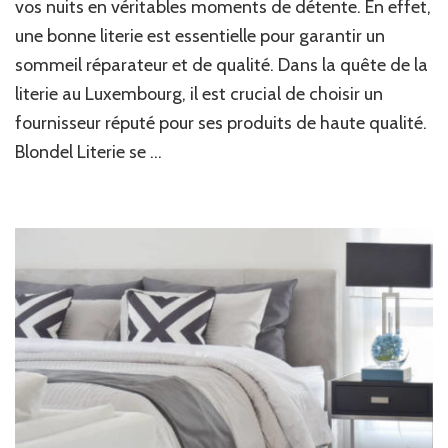
la
vos nuits en véritables moments de détente. En effet,
literie
une bonne literie est essentielle pour garantir un
parfaite
sommeil réparateur et de qualité. Dans la quête de la
à
Gasperich
literie au Luxembourg, il est crucial de choisir un
pour
fournisseur réputé pour ses produits de haute qualité.
des
nuits
Blondel Literie se …
paisibles
?