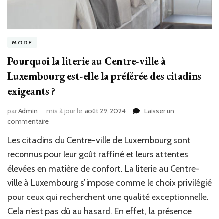
MODE
Pourquoi la literie au Centre-ville à
Luxembourg est-elle la préférée des citadins
exigeants ?
par
Admin
mis à jour le
août 29, 2024
Laisser un
sur
commentaire
Pourquoi
Les citadins du Centre-ville de Luxembourg sont
la
literie
reconnus pour leur goût raffiné et leurs attentes
au
élevées en matière de confort. La literie au Centre-
Centre-
ville à Luxembourg s’impose comme le choix privilégié
ville
à
pour ceux qui recherchent une qualité exceptionnelle.
Luxembourg
Cela n’est pas dû au hasard. En effet, la présence
est-