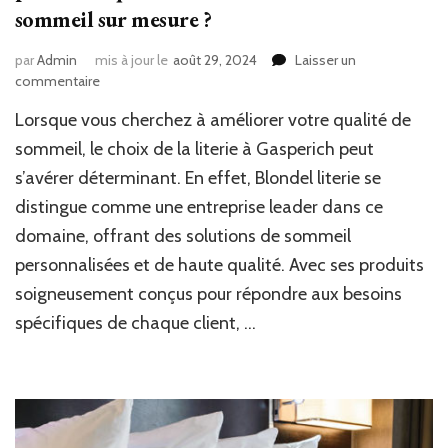
sommeil sur mesure ?
par
Admin
mis à jour le
août 29, 2024
Laisser un
sur
commentaire
Pourquoi
Lorsque vous cherchez à améliorer votre qualité de
la
literie
sommeil, le choix de la literie à Gasperich peut
Gasperich
s’avérer déterminant. En effet, Blondel literie se
est-
distingue comme une entreprise leader dans ce
elle
idéale
domaine, offrant des solutions de sommeil
pour
personnalisées et de haute qualité. Avec ses produits
ceux
qui
soigneusement conçus pour répondre aux besoins
recherchent
spécifiques de chaque client, …
des
solutions
de
sommeil
sur
mesure