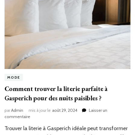
?
MODE
Comment trouver la literie parfaite à
Gasperich pour des nuits paisibles ?
par
Admin
mis à jour le
août 29, 2024
Laisser un
sur
commentaire
Comment
Trouver la literie à Gasperich idéale peut transformer
trouver